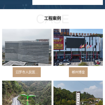
CASE
工程案例
汨罗市人民医...
郴州博皇