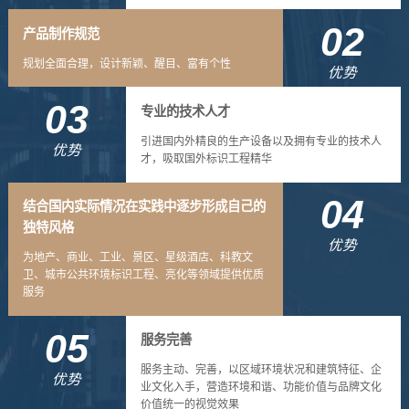
02
产品制作规范
规划全面合理，设计新颖、醒目、富有个性
优势
03
专业的技术人才
引进国内外精良的生产设备以及拥有专业的技术人
优势
才，吸取国外标识工程精华
04
结合国内实际情况在实践中逐步形成自己的
独特风格
优势
为地产、商业、工业、景区、星级酒店、科教文
卫、城市公共环境标识工程、亮化等领域提供优质
服务
05
服务完善
服务主动、完善，以区域环境状况和建筑特征、企
优势
业文化入手，营造环境和谐、功能价值与品牌文化
价值统一的视觉效果